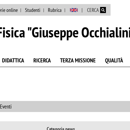
Salta al contenuto principale
rie online
Studenti
Rubrica
CERCA
isica "Giuseppe Occhialin
DIDATTICA
RICERCA
TERZA MISSIONE
QUALITÀ
 Eventi
Categoria news