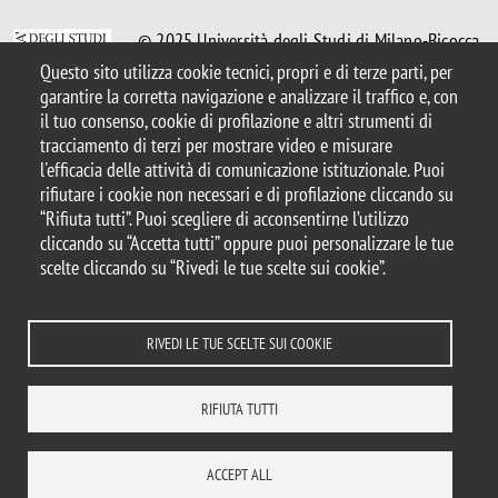
© 2025 Università degli Studi di Milano-Bicocca
Piazza dell'Ateneo Nuovo, 1 - 20126, Milano
Questo sito utilizza cookie tecnici, propri e di terze parti, per
Casella PEC:
ateneo.bicocca@pec.unimib.it
garantire la corretta navigazione e analizzare il traffico e, con
P.I. 12621570154 |
il tuo consenso, cookie di profilazione e altri strumenti di
redazioneweb.fisica@unimib.it
tracciamento di terzi per mostrare video e misurare
l'efficacia delle attività di comunicazione istituzionale. Puoi
rifiutare i cookie non necessari e di profilazione cliccando su
“Rifiuta tutti”. Puoi scegliere di acconsentirne l’utilizzo
cliccando su “Accetta tutti” oppure puoi personalizzare le tue
Note legali
Privacy e cookie policy
Amministrazione trasparente
scelte cliccando su “Rivedi le tue scelte sui cookie”.
Accessibilità
Dichiarazione di accessibilità
Rivedi le tue scelte sui cookie
Statistiche di accesso
RIVEDI LE TUE SCELTE SUI COOKIE
DOVE SIAMO
MAPPA DEL SITO
CONTATTI
RIFIUTA TUTTI
ACCEPT ALL