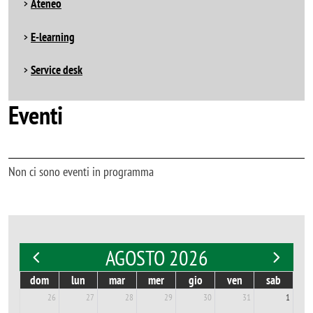
Ateneo
E-learning
Service desk
Eventi
Non ci sono eventi in programma
AGOSTO 2026
dom
lun
mar
mer
gio
ven
sab
26
27
28
29
30
31
1