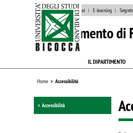
Ateneo
Lavora con noi
E-learning
Segrete
Dipartimento di F
IL DIPARTIMENTO
Home
Accessibilità
Browse the section
Ac
Accessibilità