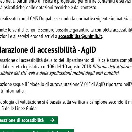
web del Dipartimento di Fisica è progettato per offrire contenuti e servizi
tà psicofisiche, dalle dotazioni tecniche e dal contesto.
è realizzato con il CMS Drupal e secondo la normativa vigente in materia di
te le verifiche, non è sempre possibile garantire la completa accessibilità 
ioni e ai servizi erogati scrivi a
accessibilita@unimib.it
.
iarazione di accessibilità - AgID
arazione di accessibilità del sito del Dipartimento di Fisica è stata comp
o dal decreto legislativo n. 106 del 10 agosto 2018
Riforma dell’attuazion
ssibilità dei siti web e delle applicazioni mobili degli enti pubblici
.
azione segue il “Modello di autovalutazione V. 01” di AgID riportato nell’A
ti informatici.
dologia di valutazione si è basata sulla verifica a campione secondo il 
 5 delle Linee Guida.
arazione di accessibilità