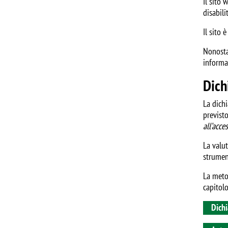
Il sito 
disabili
Il sito 
Nonostan
informaz
Dich
La dichi
previst
all’acce
La valut
strumen
La meto
capitolo
Dichi