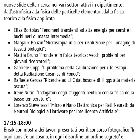
nuove sfide della ricerca nei vari settori attivi in dipartimento:
dall’astrofisica alla fisica delle particelle elementari, dalla fisica
teorica alla fisica applicata.
Elisa Bortolas “Fenomeni transienti ad alta energia per censire i
buchi neri di massa intermedia”;
Margaux Bouzin “Microscopia in super-risoluzione per l’imaging di
tessuti biologici”;
Mattia Bruno “Frontiere in fisica teorica: vecchi problemi per
giovani ricercatori”;
Gabriele Coppi “Il problema della Calibrazione per i Telescopi
della Radiazione Cosmica di Fondo”;
Raffaele Gerosa “Ricerche ad LHC dal bosone di Higgs alla materia
oscura”;
Irene Nutini “Indagatori degli sfuggenti neutrini con la fisica della
basse temperature”;
Lorenzo Stevenazzi “Micro e Nano Elettronica per Reti Neurali: da
Neuroni Biologici a Hardware per Intelligenza Artificiale”;
17:15-18:00
Break con mostra dei lavori presentati per il concorso fotografico “In
ogni caos c’è un cosmo, in ogni disordine un ordine segreto” e