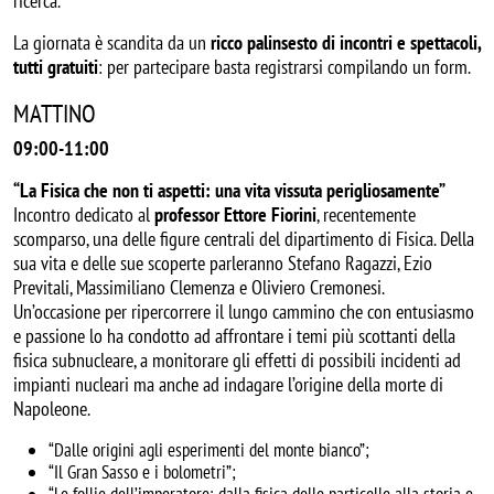
ricerca.
La giornata è scandita da un
ricco palinsesto di incontri e spettacoli,
tutti gratuiti
: per partecipare basta registrarsi compilando un form.
MATTINO
09:00-11:00
“La Fisica che non ti aspetti: una vita vissuta perigliosamente”
Incontro dedicato al
professor Ettore Fiorini
, recentemente
scomparso, una delle figure centrali del dipartimento di Fisica. Della
sua vita e delle sue scoperte parleranno Stefano Ragazzi, Ezio
Previtali, Massimiliano Clemenza e Oliviero Cremonesi.
Un’occasione per ripercorrere il lungo cammino che con entusiasmo
e passione lo ha condotto ad affrontare i temi più scottanti della
fisica subnucleare, a monitorare gli effetti di possibili incidenti ad
impianti nucleari ma anche ad indagare l’origine della morte di
Napoleone.
“Dalle origini agli esperimenti del monte bianco”;
“Il Gran Sasso e i bolometri”;
“Le follie dell’imperatore: dalla fisica delle particelle alla storia e