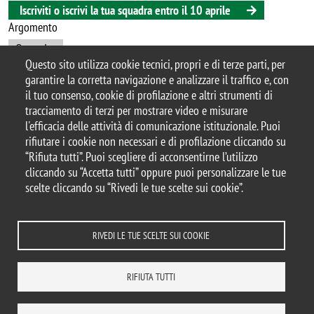
Iscriviti o iscrivi la tua squadra entro il 10 aprile
Argomento
Open day
Questo sito utilizza cookie tecnici, propri e di terze parti, per
garantire la corretta navigazione e analizzare il traffico e, con
il tuo consenso, cookie di profilazione e altri strumenti di
tracciamento di terzi per mostrare video e misurare
© 2025 Università degli Studi di Milano-Bicocca
l'efficacia delle attività di comunicazione istituzionale. Puoi
Piazza dell'Ateneo Nuovo, 1 - 20126, Milano
rifiutare i cookie non necessari e di profilazione cliccando su
Casella PEC:
ateneo.bicocca@pec.unimib.it
“Rifiuta tutti”. Puoi scegliere di acconsentirne l’utilizzo
P.I. 12621570154 |
cliccando su “Accetta tutti” oppure puoi personalizzare le tue
redazioneweb.fisica@unimib.it
scelte cliccando su “Rivedi le tue scelte sui cookie”.
RIVEDI LE TUE SCELTE SUI COOKIE
Note legali
Privacy e cookie policy
Amministrazione trasparente
Accessibilità
Dichiarazione di accessibilità
RIFIUTA TUTTI
Rivedi le tue scelte sui cookie
Statistiche di accesso