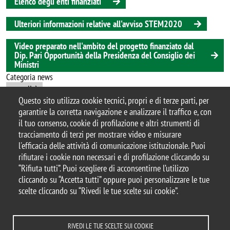
Elenco degli enti finanziati
Ulteriori informazioni relative all'avviso STEM2020
Video preparato nell'ambito del progetto finanziato dal
Dip. Pari Opportunità della Presidenza del Consiglio dei
Ministri
Categoria news
attualità
Questo sito utilizza cookie tecnici, propri e di terze parti, per
garantire la corretta navigazione e analizzare il traffico e, con
il tuo consenso, cookie di profilazione e altri strumenti di
tracciamento di terzi per mostrare video e misurare
© 2025 Università degli Studi di Milano-Bicocca
l'efficacia delle attività di comunicazione istituzionale. Puoi
Piazza dell'Ateneo Nuovo, 1 - 20126, Milano
rifiutare i cookie non necessari e di profilazione cliccando su
Casella PEC:
ateneo.bicocca@pec.unimib.it
“Rifiuta tutti”. Puoi scegliere di acconsentirne l’utilizzo
P.I. 12621570154 |
cliccando su “Accetta tutti” oppure puoi personalizzare le tue
redazioneweb.fisica@unimib.it
scelte cliccando su “Rivedi le tue scelte sui cookie”.
RIVEDI LE TUE SCELTE SUI COOKIE