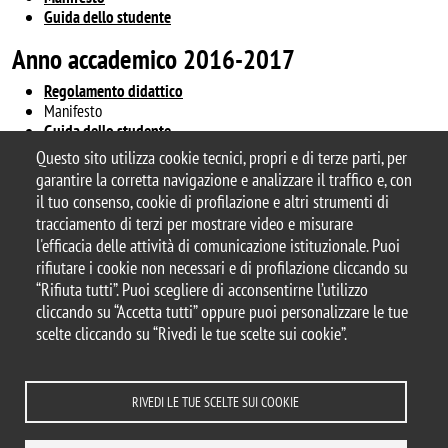
Guida dello studente
Anno accademico 2016-2017
Regolamento didattico
Manifesto
Guida dello studente
Questo sito utilizza cookie tecnici, propri e di terze parti, per
garantire la corretta navigazione e analizzare il traffico e, con
il tuo consenso, cookie di profilazione e altri strumenti di
tracciamento di terzi per mostrare video e misurare
© 2025 Università degli Studi di Milano-Bicocca
l'efficacia delle attività di comunicazione istituzionale. Puoi
Piazza dell'Ateneo Nuovo, 1 - 20126, Milano
rifiutare i cookie non necessari e di profilazione cliccando su
Casella PEC:
ateneo.bicocca@pec.unimib.it
“Rifiuta tutti”. Puoi scegliere di acconsentirne l’utilizzo
P.I. 12621570154 |
cliccando su “Accetta tutti” oppure puoi personalizzare le tue
redazioneweb.fisica@unimib.it
scelte cliccando su “Rivedi le tue scelte sui cookie”.
RIVEDI LE TUE SCELTE SUI COOKIE
Note legali
Privacy e cookie policy
Amministrazione trasparente