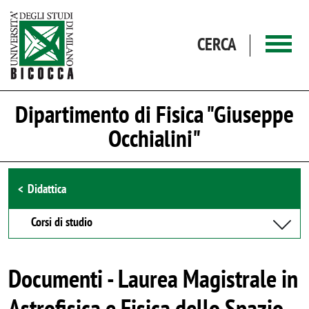
Salta al contenuto principale
CERCA
Dipartimento di Fisica "Giuseppe
Occhialini"
Browse the section
Didattica
Corsi di studio
Documenti - Laurea Magistrale in
Astrofisica e Fisica dello Spazio