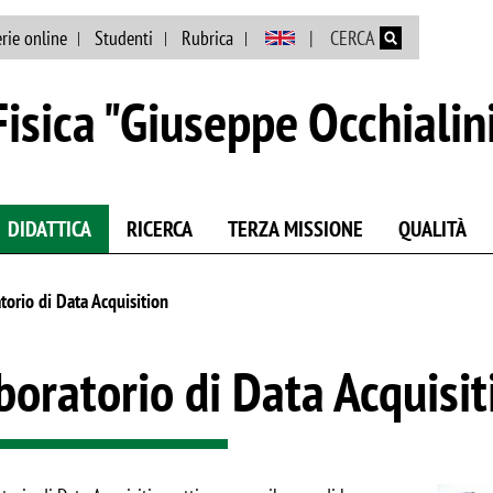
Salta al contenuto principale
rie online
Studenti
Rubrica
CERCA
isica "Giuseppe Occhialin
DIDATTICA
RICERCA
TERZA MISSIONE
QUALITÀ
torio di Data Acquisition
boratorio di Data Acquisit