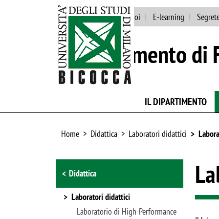
Ateneo
Lavora con noi
E-learning
Segrete
Dipartimento di F
IL DIPARTIMENTO
Home
Didattica
Laboratori didattici
Labora
Browse the section
La
Didattica
Laboratori didattici
Laboratorio di High-Performance