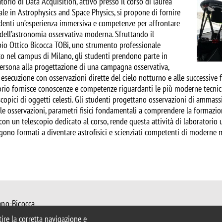
Image
atorio di Data Acquisition, attivo presso il corso di laurea
ale in Astrophysics and Space Physics, si propone di fornire
udenti un’esperienza immersiva e competenze per affrontare
 dell’astronomia osservativa moderna. Sfruttando il
pio Ottico Bicocca TOBi, uno strumento professionale
ato nel campus di Milano, gli studenti prendono parte in
ersona alla progettazione di una campagna osservativa,
 esecuzione con osservazioni dirette del cielo notturno e alle successive fas
orio fornisce conoscenze e competenze riguardanti le più moderne tecnich
copici di oggetti celesti. Gli studenti progettano osservazioni di ammassi s
 le osservazioni, parametri fisici fondamentali a comprendere la formazion
 con un telescopio dedicato al corso, rende questa attività di laboratorio
gono formati a diventare astrofisici e scienziati competenti di moderne m
ano-Bicocca
 Milano
ntire la corretta navigazione e