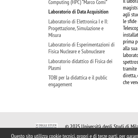
Il labor
Computing (HPC) “Marco Comi”
magistr
Laboratorio di Data Acquisition
agli st
le sfide
Laboratorio di Elettronica I e II:
Telesco
Progettazione, Simulazione e
install
Misura
prima p
Laboratorio di Esperimentazioni di
alla sua
Fisica Nucleare e Subnucleare
laborat
Laboratorio didattico di Fisica dei
spettros
Plasmi
tramite
diretta,
TOBI per la didattica e il public
che ven
engagement
© 2025 Università degli Studi di Mil
Piazza dell'Ateneo Nuovo, 1 - 20126,
Questo sito utilizza cookie tecnici, propri e di terze parti, per gara