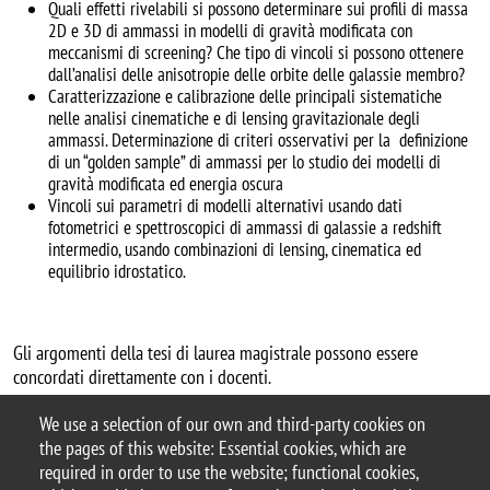
Quali effetti rivelabili si possono determinare sui profili di massa
2D e 3D di ammassi in modelli di gravità modificata con
meccanismi di screening? Che tipo di vincoli si possono ottenere
dall’analisi delle anisotropie delle orbite delle galassie membro?
Caratterizzazione e calibrazione delle principali sistematiche
nelle analisi cinematiche e di lensing gravitazionale degli
ammassi. Determinazione di criteri osservativi per la definizione
di un “golden sample” di ammassi per lo studio dei modelli di
gravità modificata ed energia oscura
Vincoli sui parametri di modelli alternativi usando dati
fotometrici e spettroscopici di ammassi di galassie a redshift
intermedio, usando combinazioni di lensing, cinematica ed
equilibrio idrostatico.
Gli argomenti della tesi di laurea magistrale possono essere
concordati direttamente con i docenti.
Per ulteriori informazioni potete contattare il referente di
We use a selection of our own and third-party cookies on
Astrofisica, Prof.ssa Monica Colpi (
monica.colpi@unimib.it
).
the pages of this website: Essential cookies, which are
required in order to use the website; functional cookies,