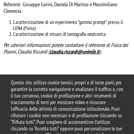
Referenti: Giuseppe Gorini, Daniela Di Martino e Massimiliano
Clemenza
Caratterizzazione di un esperimento “gamma prompt” presso il
LENA (Pavia)
Caratterizzazione di misure di tomografia neutronica
Per ulteriori informazioni potete contattare il referente di Fisica dei
Plasmi, Claudia Riccardi (
claudia.riccardi@unimib.it
).
Questo sito utilizza cookie tecnici, propri e di terze parti, per
garantire la corretta navigazione e analizzare il traffico e, con
il tuo consenso, cookie di profilazione e altri strumenti di
tracciamento di terzi per mostrare video e misurare
© 2025 Università degli Studi di Milano-Bicocca
l'efficacia delle attività di comunicazione istituzionale. Puoi
Piazza dell'Ateneo Nuovo, 1 - 20126, Milano
rifiutare i cookie non necessari e di profilazione cliccando su
Casella PEC:
ateneo.bicocca@pec.unimib.it
“Rifiuta tutti”. Puoi scegliere di acconsentirne l’utilizzo
P.I. 12621570154 |
cliccando su “Accetta tutti” oppure puoi personalizzare le tue
redazioneweb.fisica@unimib.it